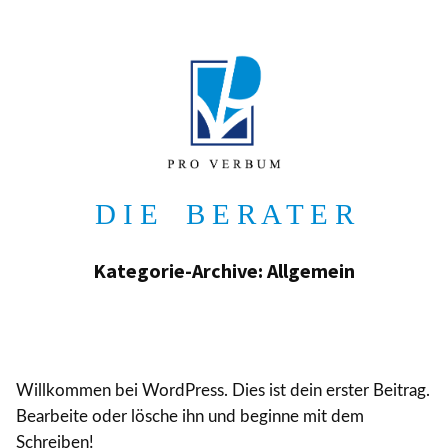
Zum
Inhalt
springen
D I E B E R A T E R
Kategorie-Archive:
Allgemein
Willkommen bei WordPress. Dies ist dein erster Beitrag.
Bearbeite oder lösche ihn und beginne mit dem
Schreiben!