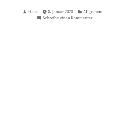
Verfasst
Veröffentlicht
Hans
8. Januar 2020
Allgemein
von
in
zu
Schreibe einen Kommentar
Hallo
Welt!